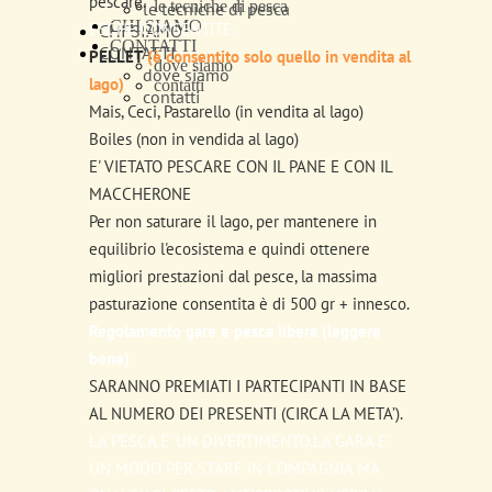
pescare.
le tecniche di pesca
le tecniche di pesca
CHI SIAMO
ESCHE CONSENTITE:
CHI SIAMO
CONTATTI
CONTATTI
PELLET
(è consentito solo quello in vendita al
dove siamo
dove siamo
lago)
contatti
contatti
Mais, Ceci, Pastarello (in vendita al lago)
Boiles (non in vendida al lago)
E' VIETATO PESCARE CON IL PANE E CON IL
MACCHERONE
Per non saturare il lago, per mantenere in
equilibrio l'ecosistema e quindi ottenere
migliori prestazioni dal pesce, la massima
pasturazione consentita è di 500 gr + innesco.
Regolamento gare e pesca libera (leggere
bene)
SARANNO PREMIATI I PARTECIPANTI IN BASE
AL NUMERO DEI PRESENTI (CIRCA LA META’).
LA PESCA E’ UN DIVERTIMENTO,LA GARA E’
UN MODO PER STARE IN COMPAGNIA MA